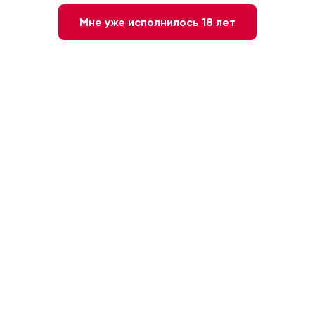
Мне уже исполнилось 18 лет
Нет в наличии
Сообщите мне о наличии
Красное
Сухое
Франция
Красные сорта
11 %
0.75л