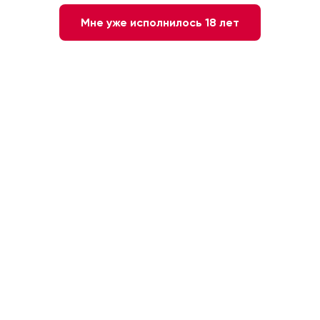
Мне уже исполнилось 18 лет
1 730 ₽
-
+
1
В КОРЗИНУ
Быстрый заказ
Красное
Чили. Долина Курико