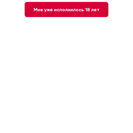
Мне уже исполнилось 18 лет
2 390 ₽
-
+
1
В КОРЗИНУ
Быстрый заказ
Красное
Сухое
Испания. Риоха