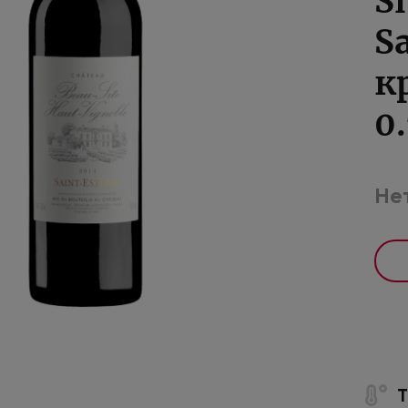
S
S
к
0
Нет
Т