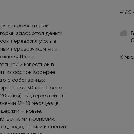
+16С 
оду во время второй
торый заработал деньги
сам перевозил уголь в
пным перевозчиком угля
режнему Шато
К мя
ельной и известной в
ит из сортов Каберне
до с собственных
зраст лоз 30 лет. После
20 дней). Выдержка вина
жении 12–18 месяцев (в
ыдержки — новые.
иственными нюансами,
д, кофе, ванили и специй.