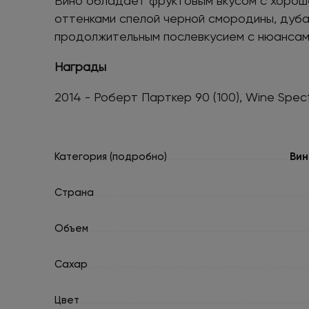
Вино обладает фруктовым вкусом с хорош
оттенками спелой черной смородины, дуба
продолжительным послевкусием с нюансам
Награды
2014 - Роберт Парткер 90 (100), Wine Spect
Категория (подробно)
Вин
Страна
Объем
Сахар
Цвет