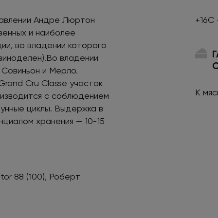
равлении Андре Люртон
+16С 
венных и наиболее
ии, во владении которого
виноделен).Во владении
 Совиньон и Мерло.
Grand Cru Classe участок
К мя
роизводится с соблюдением
лунные циклы. Выдержка в
нциалом хранения — 10-15
tor 88 (100), Роберт