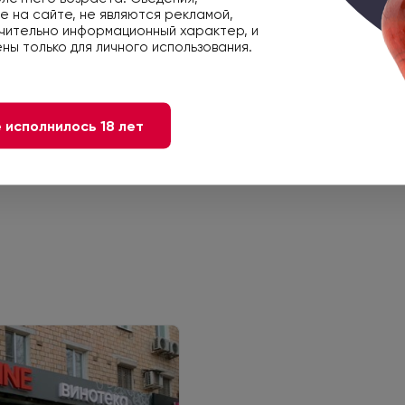
12.8
 на сайте, не являются рекламой,
чительно информационный характер, и
ны только для личного использования.
3295890220240
 исполнилось 18 лет