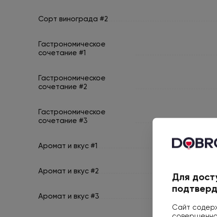
Сорт винограда #2
Гастрономическое
сочетание #1
Гастрономическое
сочетание #2
Гастрономическое
сочетание #3
Аромат и вкус #1
Аромат и вкус #2
Для дост
подтверд
Аромат и вкус #3
Сайт содерж
совершеннол