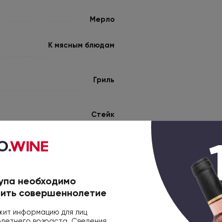
Мерло
К мясным блюдам
Гриль
Стейк
Фруктовые ноты
Вишня
упа необходимо
ить совершеннолетие
Ежевики
ит информацию для лиц
етнего возраста. Сведения,