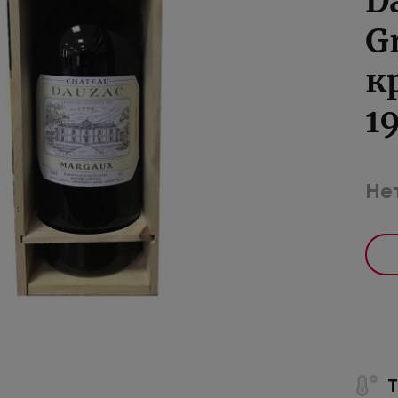
D
G
к
1
Нет
Т