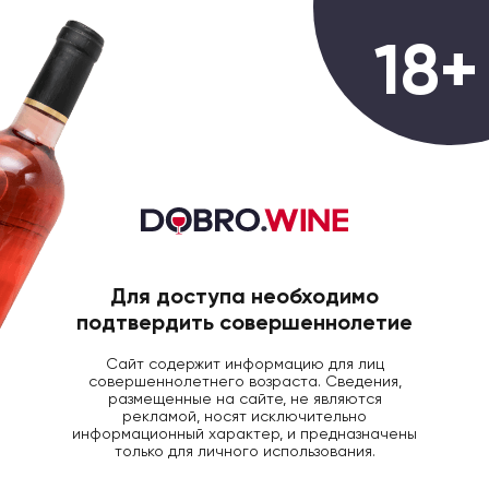
0
18+
ГЛАВНАЯ
БРЕНДЫ
CRAPULA
Crapula
Для доступа необходимо
Крапула – проект неординарных вин от
подтвердить совершеннолетие
уроженца Хумильи по имени Габриэль Мартинес
Балеро. Габриэль родился и вырос на юго-
Сайт содержит информацию для лиц
совершеннолетнего возраста. Сведения,
востоке Испании, с детства ощущал страсть к
размещенные на сайте, не являются
виноградарству.
рекламой, носят исключительно
информационный характер, и предназначены
Обладая степенью по экономике, он начал
только для личного использования.
карьеру в банковском секторе, затем работал