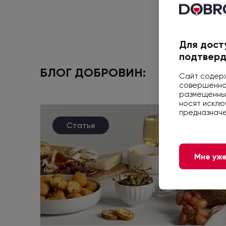
Для дост
подтверд
БЛОГ ДОБРОВИН:
Сайт содерж
совершеннол
размещенные
носят исклю
предназначе
Статья
Мне уже