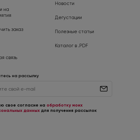
Новости
и на
иятия
Дегустации
чить заказ
Полезные статьи
Каталог в .PDF
я связь
тесь на рассылку
аю свое согласие на
обработку моих
сональных данных
для получения рассылок