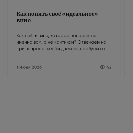
Как понять своё «идеальное»
вино
Как найти вино, которое понравится
именно вам, а не критикам? Отвечаем на
три вопроса, ведём дневник, пробуем от
простого к сложному и доверяем своему
вкусу.
1 Июня 2026
42