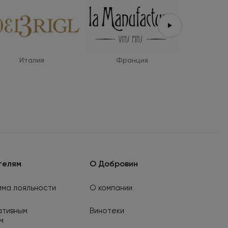
Италия
Франция
Ис
телям
О Добровин
ма лояльности
О компании
ативным
Винотеки
м