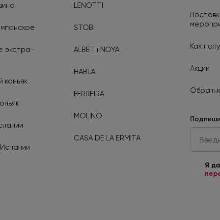
вина
LENOTTI
Поставк
меропр
ампанское
STOBI
Как полу
 экстра-
ALBET i NOYA
Акции
HABLA
 коньяк
Обратна
FERREIRA
оньяк
MOLINO
Подпиши
спании
CASA DE LA ERMITA
 Испании
Я д
пер