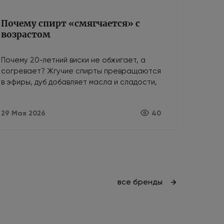
Почему спирт «смягчается» с
возрастом
Почему 20-летний виски не обжигает, а
согревает? Жгучие спирты превращаются
в эфиры, дуб добавляет масла и сладости,
а кислород убирает агрессию. Как
возраст делает алкоголь мягче.
29 Мая 2026
40
все бренды