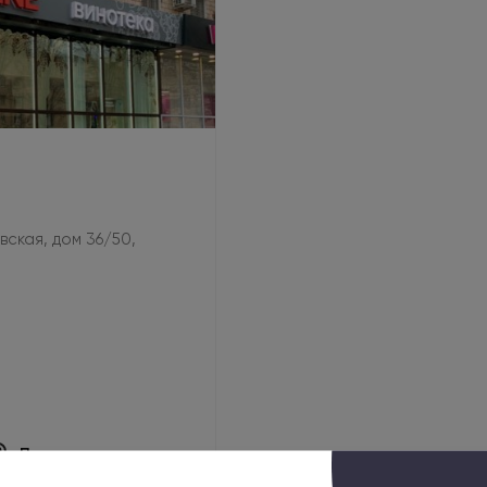
овская, дом 36/50,
Показать на карте