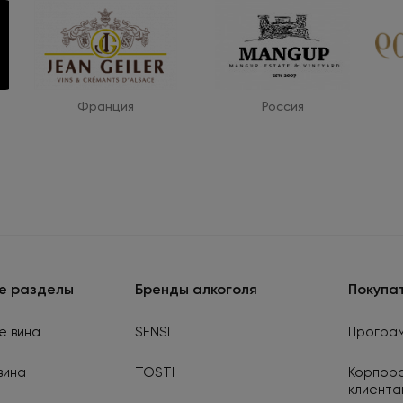
Франция
Россия
е разделы
Бренды алкоголя
Покупа
е вина
SENSI
Програм
вина
TOSTI
Корпор
клиента