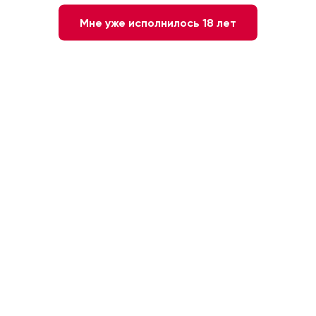
Мне уже исполнилось 18 лет
Вино Le Rosé de S. розовое
Вино Le Rouge di S. красное
сухое, 0.75л
сухое, 0.75л
Франция, Прованс
Франция, Прованс
2 490 ₽
2 520 ₽