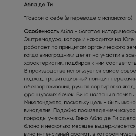
Абла де Ти
*Говори о себе (в переводе с испанского)
Особенность
Абла - богатое историческо
Эштремадура, который находится на Юге 
работает по принципам органического зем
когда виноградники делят на участки в за
характеристик, подбирая к ним соответст
В производстве используется самое совр
подход: гравитационный принцип перекачки
обеззараживания, ручная сортировка ягод
французских бочек. Вина названы в память 
Микеланджело, поскольку цель - быть иконо
виноделия. Подобно произведениям искусс
природы уникальны. Вино Абла де Ти сдела
блана и несколько месяцев выдерживается
вина интенсивный аромат, в котором чувст