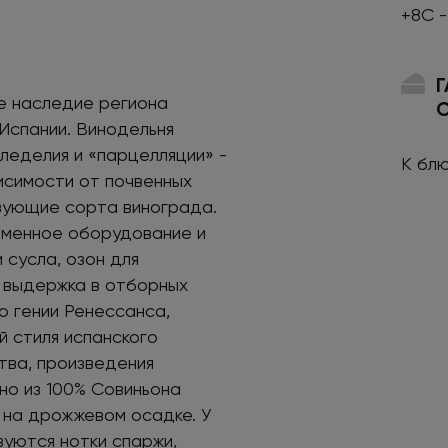
+8С -
е наследие региона
Испании. Винодельня
леделия и «парцелляции» -
К бл
висимости от почвенных
вующие сорта винограда.
еменное оборудование и
 сусла, озон для
, выдержка в отборных
о гении Ренессанса,
й стиля испанского
тва, произведения
но из 100% Совиньона
 на дрожжевом осадке. У
вуются нотки спаржи,