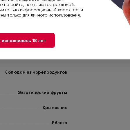
 на сайте, не являются рекламой,
чительно информационный характер, и
Сухое
ны только для личного использования.
Белое
 исполнилось 18 лет
Испания
Совиньон Блан
К блюдам из морепродуктов
Экзотические фрукты
Крыжовник
Яблоко