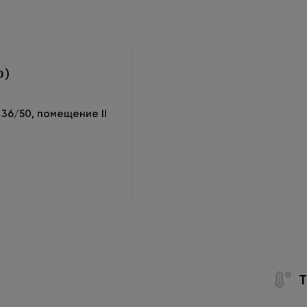
0)
м 36/50, помещение II
Т