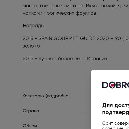
манго, томатных листьев. Вкус свежий, ярки
нотками тропических фруктов
Награды
2018 - SPAIN GOURMET GUIDE 2020 – 90 (10
золото
2015 - лучшее белое вино Испании
Категория (подробно)
Вино защищённо
Для дост
Страна
подтверд
Сайт содерж
Объем
совершеннол