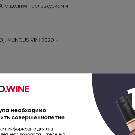
й, с долгим послевкусием и
0), MUNDUS VINI 2020 -
го географического указания
упа необходимо
Испания
ить совершеннолетие
ит информацию для лиц
0.75л
етнего возраста. Сведения,