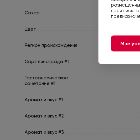
размещенные
носят исклю
Сахар
предназначе
Цвет
Мне уже
Регион происхождения
Сорт винограда #1
Гастрономическое
сочетание #1
Аромат и вкус #1
Аромат и вкус #2
Аромат и вкус #3