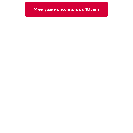
Мне уже исполнилось 18 лет
5 500 ₽
-
+
1
В КОРЗИНУ
Быстрый заказ
Красное
Италия. Апулия