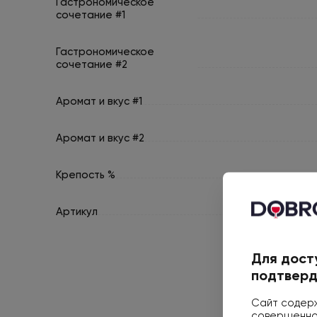
Гастрономическое
сочетание #1
Гастрономическое
сочетание #2
Аромат и вкус #1
Аромат и вкус #2
Крепость %
Артикул
Для дост
подтверд
Сайт содерж
совершеннол