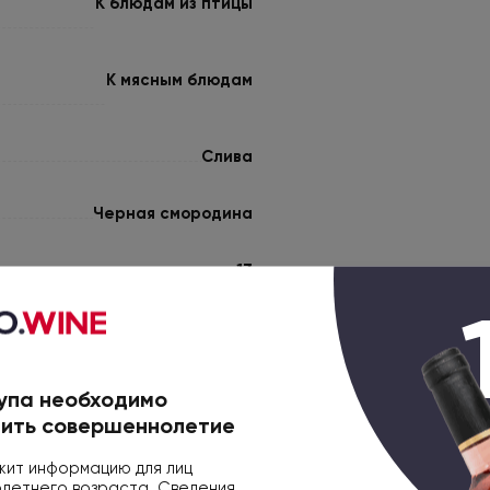
К блюдам из птицы
К мясным блюдам
Слива
Черная смородина
13
3193410417005
упа необходимо
ить совершеннолетие
ит информацию для лиц
етнего возраста. Сведения,