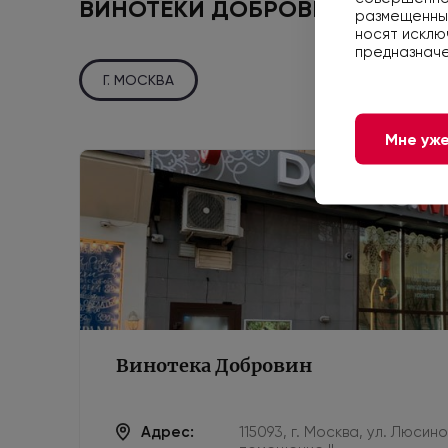
ВИНОТЕКИ ДОБРОВИН
размещенные
носят исклю
предназначе
Г. МОСКВА
Мне уже
Винотека Добровин
Адрес:
115093, г. Москва, ул. Люсин