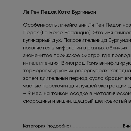
Ля Рен Педок Кото Бургиньон
Особенность
линейка вин Ля Рен Педок на
Педок (La Reine Pédauque). Это имя симво
кулинарный дух. Покровительница Бургунди
появляется в мифологии в разных обличьях.
знаменитое парижское бистро, где провод
интеллигенция. Виноград Гамэ винифициру
терморегулируемых резервуарах: холодная
затем длительный период сусло бродит вм
частые перекачки для лучшей экстракции 
– 9 мес. на тонком осадке в металлическо
смородины и вишни, щедрый шелковистый в
Категория (подробно)
Вин