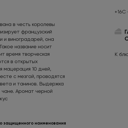
+16С 
звана в честь королевы
лизирует французский
и и виноградарей, она
 Такое название носит
ит время творческая
К блю
ются в открытых
 мацерация 10 дней,
есте с мезгой, проводятся
цвета и танинов. Выдержка
м чане. Аромат черной
кус
о защищенного наименования