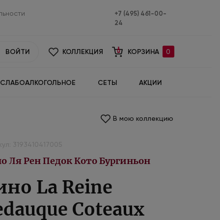
льности
+7 (495) 461-00-
24
ВОЙТИ
КОЛЛЕКЦИЯ
КОРЗИНА
0
СЛАБОАЛКОГОЛЬНОЕ
СЕТЫ
АКЦИИ
В мою коллекцию
ул: 3193410417005
о Ля Рен Педок Кото Бургиньон
ино La Reine
edauque Coteaux