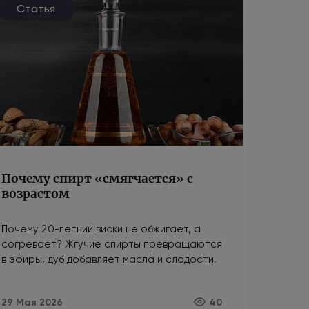
Статья
Почему спирт «смягчается» с
возрастом
Почему 20-летний виски не обжигает, а
согревает? Жгучие спирты превращаются
в эфиры, дуб добавляет масла и сладости,
а кислород убирает агрессию. Как
возраст делает алкоголь мягче.
29 Мая 2026
40