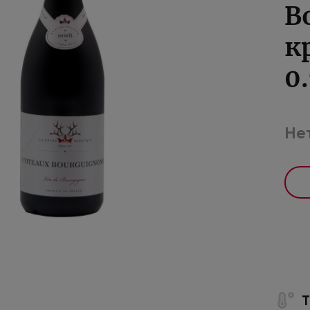
B
к
0
Нет
Т