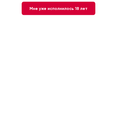
Мне уже исполнилось 18 лет
Нет в наличии
Сообщите мне о наличии
Белое
Македония. Тиквеш
Мускат Оттонель
12,5 %
0.187л