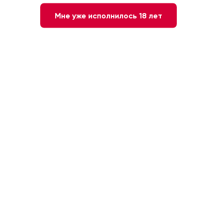
Мне уже исполнилось 18 лет
Нет в наличии
Сообщите мне о наличии
Белое
РОССИЯ. Краснодарский край
Сухое
Шардоне
12 %
0.75л