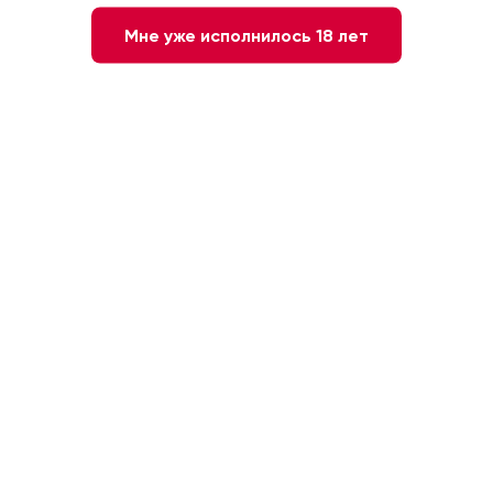
Мне уже исполнилось 18 лет
2 наименования
Грузия
Vaziani
10 наименований
Грузия
ВИНОТЕКИ ДОБРОВИН