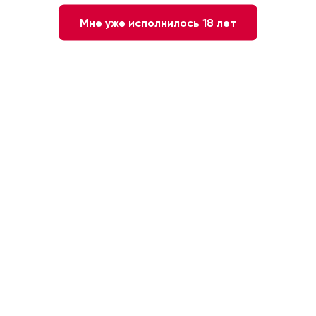
Мне уже исполнилось 18 лет
6 наименований
Испания
Arraez
13 наименований
Испания
Barahonda