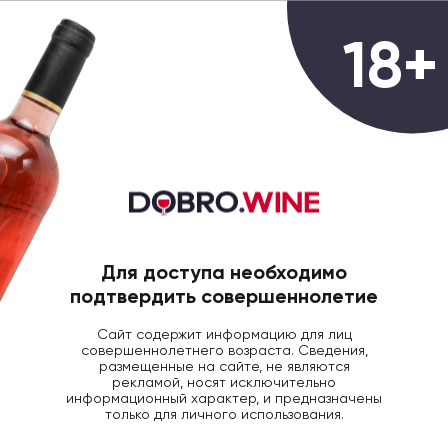
0
18+
ГЛАВНАЯ
КРЕПКИЙ АЛКОГОЛЬ
К-К ЛЕОП
Коньяк Cognac Leopold Gourmel
Premieres Saveurs 6 Carats, 0.7л
Для доступа необходимо
подтвердить совершеннолетие
Сайт содержит информацию для лиц
совершеннолетнего возраста. Сведения,
размещенные на сайте, не являются
рекламой, носят исключительно
информационный характер, и предназначены
только для личного использования.