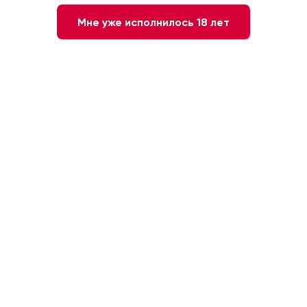
Мне уже исполнилось 18 лет
8 860 ₽
-
+
1
В КОРЗИНУ
Быстрый заказ
6 лет
40 %
Франция. Коньяк