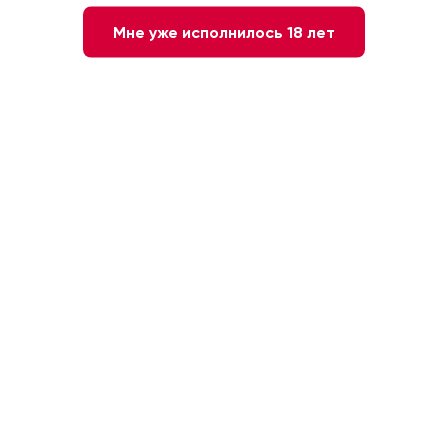
Мне уже исполнилось 18 лет
Нет в наличии
Сообщите мне о наличии
Белое
Сухое
Испания
Совиньон Блан
13,5 %
1.5л