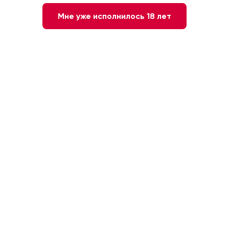
Мне уже исполнилось 18 лет
Нет в наличии
Сообщите мне о наличии
8 лет
47 %
Грузия. Грузия
0.7л