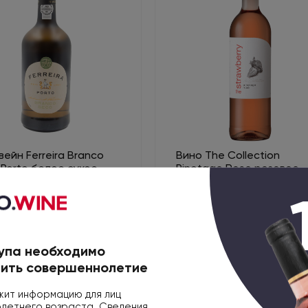
ейн Ferreira Branco
Вино The Collection
Porto белое сухое,
Pinotage Rose розовое
сухое, 0.75л
галия, Дору
ЮАР, Вестерн Кейп
в
1 980 ₽
чии
упа необходимо
ить совершеннолетие
ит информацию для лиц
етнего возраста. Сведения,