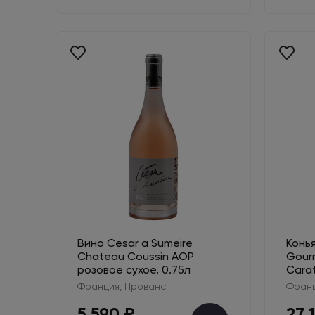
Вино Cesar a Sumeire
Конь
Chateau Coussin AOP
Gourm
розовое сухое, 0.75л
Carat
Франция, Прованс
Франц
5 590 ₽
27 