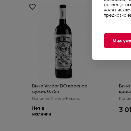
размещенные
носят исклю
предназначе
Мне уже
Вино Vividor DO красное
Вино 
сухое, 0.75л
красн
Испания, Утиэль-Рекена
Испан
Нет в
3 0
наличии