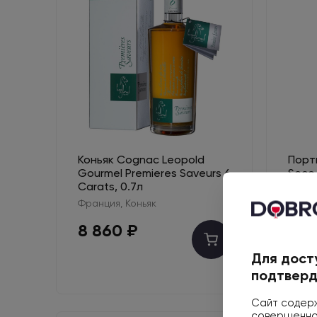
Коньяк Cognac Leopold
Портв
Gourmel Premieres Saveurs 6
Seco 
Carats, 0.7л
0.75л
Франция, Коньяк
Порту
8 860 ₽
Нет 
нали
Для дост
подтверд
Сайт содерж
совершеннол