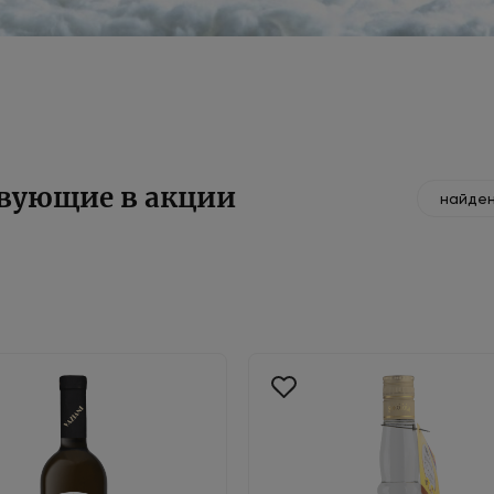
твующие в акции
найден