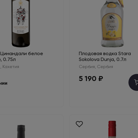
 Цинандали белое
Плодовая водка Stara
, 0.75л
Sokolova Dunja, 0.7л
, Кахетия
Сербия, Сербия
в
5 190 ₽
чии