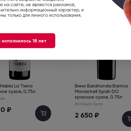
 на сайте, не являются рекламой,
чительно информационный характер, и
ны только для личного использования.
 исполнилось 18 лет
Habla La Tierro
Вино Barahonda Barrica
ое сухое, 0.75л
Monastrell Syrah DO
красное сухое, 0.75л
ия
Испания, Екла
10 ₽
2 650 ₽