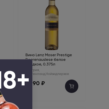
Вино Lenz Moser Prestige
Beerenauslese белое
сладкое, 0.375л
18+
Австрия,
Бургенланд,Нойзидлерзее
1 990 ₽