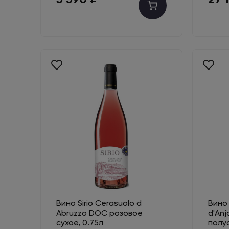
Вино Sirio Cerasuolo d
Вино 
Abruzzo DOC розовое
d'An
сухое, 0.75л
полу