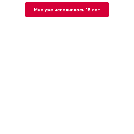
Мне уже исполнилось 18 лет
Нет в наличии
Сообщите мне о наличии
Красное
Франция. Бургундия
Сухое
Пино Нуар
12 месяцев
13 %
0.75л